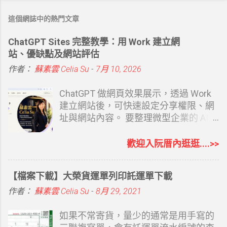
這個網誌中的熱門文章
ChatGPT Sites 完整教學：用 Work 建立網
站、優缺點及網站評估
作者：
蘇素雲 Celia Su
-
7月 10, 2026
ChatGPT 做網頁效果展示，透過 Work
建立網站後，可快速設定分享權限、網
址與網站內容。 要整理微型企業的 AI
協助相關內容時，第一篇文章寫的就是
建立自己的專屬網站 從 0 開始打造個人
歡迎入阮厝內逛逛....>>
品牌：經營部落格怎麼變成創業起點？
如果你覺得 Google Sites 或者是 Google
【檔案下載】大榮貨運單列印託運單下載
Blogger 都有點難度，Canva 你也覺得
還要有想法，當然還有其他的 AI 工具可
作者：
蘇素雲 Celia Su
-
8月 29, 2021
以幫忙，Claude Design 也有。現在最
受大家歡迎，常用、沒陌生感的
如果不常寄貨，量少的通常是用手寫的