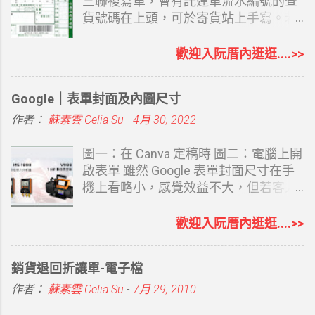
ChatGPT 也有了相對完整的網站功能。
三聯複寫單，會有託運單流水編號的查
說它完整是因為涵蓋了必要的 SEO 及想
貨號碼在上頭，可於寄貨站上手寫。若
得到的網站設置功能。 ChatGPT Sites
偶爾寄但又不想手寫，也可以取回空白
OpenAI 於 2026 年 7 月 9 日宣布推出
的三聯托運單，再自己套表列印，至少
歡迎入阮厝內逛逛....>>
ChatGPT Sites 公開測試版。使用者可
寄件人不用重覆寫，簡單用電腦打字總
以直接在 ChatGPT Work 中，透過對話
比寫字快，重覆的客戶資料還可以留底
Google｜表單封面及內圖尺寸
建立、修改及發布網站。不需要懂
備用，當然電腦強的還是可以 EXCEL
HTML、CSS，也不用購買主機或安裝
建立資料再至 WORD 套印，選擇一個自
作者：
蘇素雲 Celia Su
-
4月 30, 2022
架站系統，只要告訴 ChatGPT 想做什麼
己最熟悉的方式即可。二者方式都可以
網站，就能透過對話逐步完成。 目前開
提供，有需要的再留言和我說（別直接
圖一：在 Canva 定稿時 圖二：電腦上開
放給 Pro、Pro Lite、Edu 等帳號使用
留 Email 嘿，會被看光） 最方便的當然
啟表單 雖然 Google 表單封面尺寸在手
者，Plus 帳號陸續開放中，免費帳號及
是請大榮貨運來公司安裝託運軟體，再
機上看略小，感覺效益不大，但若客人
Go 帳號目前無法使用，日後是否可用官
直接用託運貼紙貼上，大榮會提供點陣
在電腦上開啟，感覺效果也還不錯，既
方說明中沒提及。 我是 Plus 帳號，
式印表機適用二側有洞的小貼紙，公司
然都會 Canva 了，就會想要自己做一個
歡迎入阮厝內逛逛....>>
7/10 日就看到 Work 標示新功能，只依
寄貨量大的，直接列印托運貼紙是最方
適合該表單的封面。 內圖尺寸 內圖沒限
ChatGPT 對我的了解，另外再完整給了
便的。 可參考： KTJ大榮貨運託運單列
制要什麼尺寸，長方形也可以，在電腦
銷貨退回折讓單-電子檔
它我的部落格、形象網站、Instagram
印及軟體操作運費說明 Kerry大榮貨運
上 1280*720px，我覺得看圖最舒服，
與 YouTube 網址，請 ChatGPT Work 幫
點陣式三聯複印託運單 新版 Kerry大榮
手機上看字體會略小。因為我是用 ig 的
作者：
蘇素雲 Celia Su
-
7月 29, 2010
我建立一個課程教學網站。從內容架
貨運點陣式三聯複印託運單 套印結果
尺寸去改，手機看很舒適，且大部份的