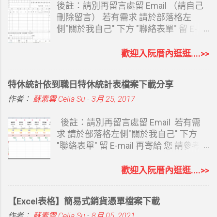
構、版面設計、數位平台入口，到後續
Kerry大榮貨運 印表套印結果 Kerry大榮
人都用手機開啟。所以還是選擇用正方
後註：請別再留言處留 Email （請自己
修改字體、導覽列、按鈕與網址，都透
貨運 印表機設定-邊界 Kerry大榮貨運 印
形。 本來想直接用 ig 尺寸，但在電腦上
刪除留言） 若有需求 請於部落格左
過對話完成。 ChatGPT Sites 的優點
表機設定-紙張 Kerry大榮貨運 印表機設
開啟，圖會太大，不太合適，所以縮至
側"關於我自己" 下方 "聯絡表單" 留 E-
ChatGPT Sites 最大的優勢在於我們不
定-版面配置 印表機 因為是複印式三
600*600px，雖然在電腦上看仍略大，
mail 再寄給 您 請參考下方連結 延伸閱
用說太多，因為若你已是長期使用者，
聯，所以要有點陣式印表機 我套的是
但取其相對清楚，且手機上看效果很
讀： 使用表單索取檔案說明 銷貨退回折
歡迎入阮厝內逛逛....>>
它夠了解我們說話的風格及喜好。比如
EPSON LQ-690C WORD 部份都已設定
棒，就沒再縮尺寸。 600*600px
讓單 通常用文具店買的紙本銷退四聯單
我們的職業、對什麼感興趣，它都能從
好，若印表機邊界差異，就微調就好
1280*720px 封面尺寸 1350*336px
一式四聯 若不小心開錯就得重來 很煩人
特休統計依到職日特休統計表檔案下載分享
平常對話中了解，並主動提供內容，做
EXC...
Google 表單 Banner 尺寸套用結果如首
雖然用的次數不多 但要用時可以方便的
出來的網址也滿足 SEO 要求，包括：
圖 一二你可以比對，誤差值很小。這尺
用 也是不錯吧 費了一些心思以EXCEL
作者：
蘇素雲 Celia Su
-
3月 25, 2017
會提供 ChatGPT Sites 的網域...
寸是我自己試出來的，也套用過數份表
作了一份銷貨折讓電子檔 比較容易輸入
單，因為表單封面其實尺寸不大，所以
直接代入公式 分成二個工作表 銷貨退
後註：請別再留言處留 Email 若有需
我沒要求畫質。 Google 表單因為製作
回/進貨退出 大致說明: 1.日期部份可以
求 請於部落格左側"關於我自己" 下方
簡單，填寫資料的人也很方便，且可以
直接打 EX : 7/5 格式會自動成為99年7月
"聯絡表單" 留 E-mail 再寄給 您 請參考
直接彙整至試算表，不用再整理訂單，
5日 2.數量及單價KEY入會自帶金額及稅
下方連結 延伸閱讀： 使用表單索取檔案
所以真的要好好利用它。 Midjourney 生
額 3.一份A4 可以印成二張 4.第二張代有
說明 之前特休是以曆年制計算，假單統
歡迎入阮厝內逛逛....>>
圖時，可以精準要求圖片比例，此封面
公式，所有資料可直接於第一張完成即
一年度底即可知道尚未休幾天 今年改成
尺寸就可以設為 --ar 225:56 關閉表單 此
可，不用再另行複製 5.若同一折讓單有
依到職日計算特休，還要去看各同事的
【Excel表格】簡易式銷貨憑單檔案下載
為舊版功能 若表單截止要關閉表單功
二個以上型號，應稅之 “ˇ”才需另外複製
到職日 計算及統整日期變的比較麻煩 用
能，只要把 接受回應 改成 不接受回應
下來 6.部份有代公式為免誤KEY入資料
EXCEL 弄了個簡易的特休統計表 一來方
作者：
蘇素雲 Celia Su
-
8月 05, 2021