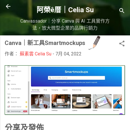
跳到主要內容
阿榮ê厝｜Celia Su
Canvassador｜分享 Canva 與 AI 工具實作方
法，放大微型企業的品牌行銷力
Canva｜新工具Smartmockups
作者：
蘇素雲 Celia Su
-
7月 04, 2022
分享及發佈