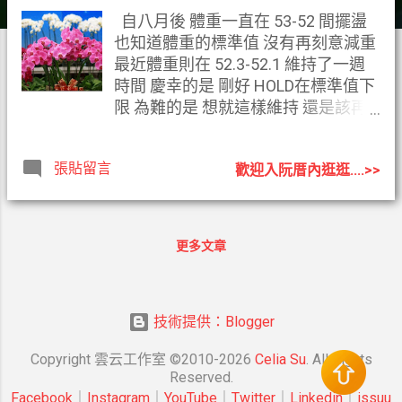
自八月後 體重一直在 53-52 間擺盪
也知道體重的標準值 沒有再刻意減重
最近體重則在 52.3-52.1 維持了一週
時間 慶幸的是 剛好 HOLD在標準值下
限 為難的是 想就這樣維持 還是該再
吃胖點才好? 畢竟 有個目標可以全力
衝刺才不會患得患失 當達陣之後 是該
張貼留言
歡迎入阮厝內逛逛....>>
折返跑 還是原地喘息呢? 全力減重遠
比維持不復胖來的容易 然而當體重愈
來愈輕時 卻又必須面對愈來愈多的關
心 雖然自己知道是因為運動的健康減
更多文章
重 但 過輕 過瘦的身形 還是難免讓關
心的人擔心我的身體狀況 所以 是否該
作個註記就好 證明曾經瘦過 再來好好
想想 如何肥的漂亮點... 延伸閱讀： 標
技術提供：Blogger
準體重及BMI計算
Copyright 雲云工作室 ©2010-2026
Celia Su
. All Rights
Reserved.
Facebook
｜
Instagram
｜
YouTube
｜
Twitter
｜
Linkedin
｜
issuu