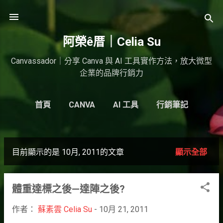
跳到主要內容
阿榮ê厝｜Celia Su
Canvassador｜分享 Canva 與 AI 工具實作方法，放大微型
企業的品牌行銷力
首頁
CANVA
AI 工具
行銷筆記
AI CRAFT
GOOGLE
更多…
碩士專班
目前顯示的是 10月, 2011的文章
顯示全部
發
表
體重達標之後—達陣之後?
文
章
作者：
蘇素雲 Celia Su
-
10月 21, 2011