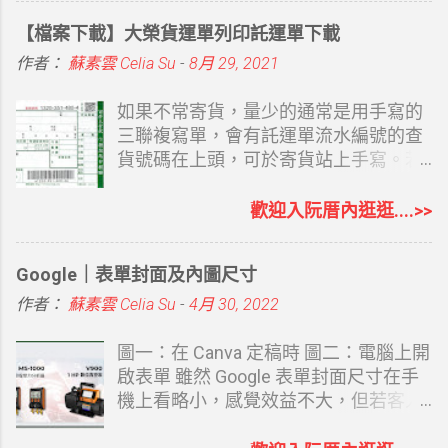
如果你覺得 Google Sites 或者是 Google
【檔案下載】大榮貨運單列印託運單下載
Blogger 都有點難度，Canva 你也覺得
還要有想法，當然還有其他的 AI 工具可
作者：
蘇素雲 Celia Su
-
8月 29, 2021
以幫忙，Claude Design 也有。現在最
受大家歡迎，常用、沒陌生感的
如果不常寄貨，量少的通常是用手寫的
ChatGPT 也有了相對完整的網站功能。
三聯複寫單，會有託運單流水編號的查
說它完整是因為涵蓋了必要的 SEO 及想
貨號碼在上頭，可於寄貨站上手寫。若
得到的網站設置功能。 ChatGPT Sites
偶爾寄但又不想手寫，也可以取回空白
OpenAI 於 2026 年 7 月 9 日宣布推出
的三聯托運單，再自己套表列印，至少
歡迎入阮厝內逛逛....>>
ChatGPT Sites 公開測試版。使用者可
寄件人不用重覆寫，簡單用電腦打字總
以直接在 ChatGPT Work 中，透過對話
比寫字快，重覆的客戶資料還可以留底
Google｜表單封面及內圖尺寸
建立、修改及發布網站。不需要懂
備用，當然電腦強的還是可以 EXCEL
HTML、CSS，也不用購買主機或安裝
建立資料再至 WORD 套印，選擇一個自
作者：
蘇素雲 Celia Su
-
4月 30, 2022
架站系統，只要告訴 ChatGPT 想做什麼
己最熟悉的方式即可。二者方式都可以
網站，就能透過對話逐步完成。 目前開
提供，有需要的再留言和我說（別直接
圖一：在 Canva 定稿時 圖二：電腦上開
放給 Pro、Pro Lite、Edu 等帳號使用
留 Email 嘿，會被看光） 最方便的當然
啟表單 雖然 Google 表單封面尺寸在手
者，Plus 帳號陸續開放中，免費帳號及
是請大榮貨運來公司安裝託運軟體，再
機上看略小，感覺效益不大，但若客人
Go 帳號目前無法使用，日後是否可用官
直接用託運貼紙貼上，大榮會提供點陣
在電腦上開啟，感覺效果也還不錯，既
方說明中沒提及。 我是 Plus 帳號，
式印表機適用二側有洞的小貼紙，公司