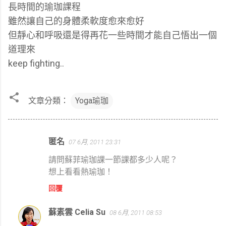
長時間的瑜珈課程
雖然讓自己的身體柔軟度愈來愈好
但靜心和呼吸還是得再花一些時間才能自己悟出一個
道理來
keep fighting..
文章分類：
Yoga瑜珈
匿名
07 6月, 2011 23:31
留
言
請問蘇菲瑜珈課一節課都多少人呢？
想上看看熱瑜珈！
回覆
蘇素雲 Celia Su
08 6月, 2011 08:53