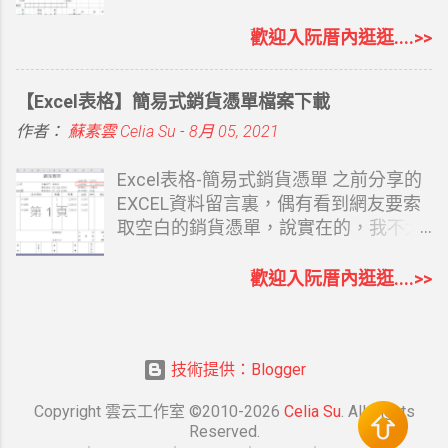
直接彙整至試算表，不用再整理訂單，
要，就大概說明一下 （檔案不難，只是
mail 再寄給 您 請參考下方連結 延伸閱
所以真的要好好利用它。 Midjourney 生
說明太長 ） １.第四列：滿年資為到去
讀： 使用表單索取檔案說明 銷貨退回折
歡迎入阮厝內逛逛....>>
圖時，可以精準要求圖片比例，此封面
年年底為止實際滿整年的年資 ２.第五
讓單 通常用文具店買的紙本銷退四聯單
尺寸就可以設為 --ar 225:56 關閉表單 此
列：多加了個 "到職日前"是為了在儲存
一式四聯 若不小心開錯就得重來 很煩人
【Excel表格】簡易式銷貨憑單檔案下載
為舊版功能 若表單截止要關閉表單功
格A11-A375 (106/1/1-106/12/31) 依每
雖然用的次數不多 但要用時可以方便的
能，只要把 接受回應 改成 不接受回應
個人到職日前一日作格式設定，提醒用
用 也是不錯吧 費了一些心思以EXCEL
作者：
蘇素雲 Celia Su
-
8月 05, 2021
即可。 其他要依時間或滿額關閉表單，
而已 ３.A6 儲存格有註解，新年度的說
作了一份銷貨折讓電子檔 比較容易輸入
因為要安裝外掛，都是簡體中文介紹，
明 很重要關係到下個年度工作表的
直接代入公式 分成二個工作表 銷貨退
Excel表格-簡易式銷貨憑單 之前分享的
雖然有前輩介紹過，但我個人沒有需
正確，請務必看懂XD 第六列：為代公式
回/進貨退出 大致說明: 1.日期部份可以
EXCEL資料留言裏，偶有看到網友要索
求，就自己時間到時，手動關閉表單就
依到職年資代出來的特休日數（M1-
直接打 EX : 7/5 格式會自動成為99年7月
取空白的銷貨憑單，說實在的，我不太
好。 Google｜Font字型-日文推薦 更新
M21有天數說明） ４.第七列：為去年已
5日 2.數量及單價KEY入會自帶金額及稅
明白對方要的是什麼，通常公司會有套
2025/11/21 補說明畫...
休日數，因為今年為起始年，所以這欄
額 3.一份A4 可以印成二張 4.第二張代有
裝軟體，會有自己的銷貨單表格，或文
歡迎入阮厝內逛逛....>>
要自己KEY IN 下個年度就可以按巨集
公式，所有資料可直接於第一張完成即
具店買四聯空白收執聯。但我想想，或
鈕 代入取得 ５.第八列 ：2017年已
可，不用再另行複製 5.若同一折讓單有
許也有較小的自營店，想要用電腦簡單
休，已代公式計算 1/1日至到職日前
二個以上型號，應稅之 “ˇ”才需另外複製
記錄，我還真的有 form ，偶有 ERP 連
一日的天數 （若有新同事，此列公式需
下來 6.部份有代公式為免誤KEY入資料
技術提供：Blogger
線問題時，可以先出表格給客戶自取使
改一下加總區間） ６.第九列：將請假情
已經保護設定 若有要修正的地方 再”取
用，所以簡單把公式代好，客戶資料／
Copyright 雲云工作室 ©2010-2026
Celia Su
. All Rights
況入完，特休天數－已休天數＝未休天
消保護工作表” 修正完 再存檔即可 PS：
產品資料另做，若有需要的人，再留言
Reserved.
數 若超請了，變負數提醒一下 XD ７.第
此銷貨退回折讓單.xls 內附 4 個工作表
和我說。 資料來源 檔案內含三個工作表