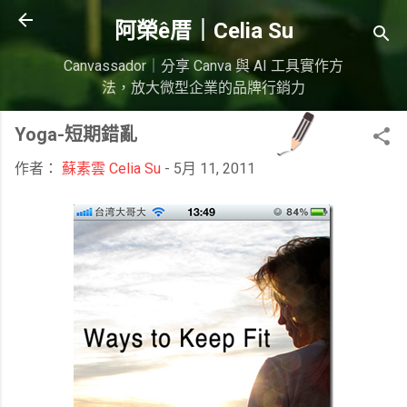
跳到主要內容
阿榮ê厝｜Celia Su
Canvassador｜分享 Canva 與 AI 工具實作方
法，放大微型企業的品牌行銷力
Yoga-短期錯亂
作者：
蘇素雲 Celia Su
-
5月 11, 2011