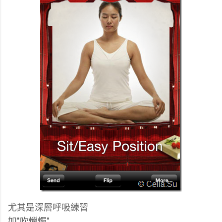
尤其是深層呼吸練習
如"吹爉燭"