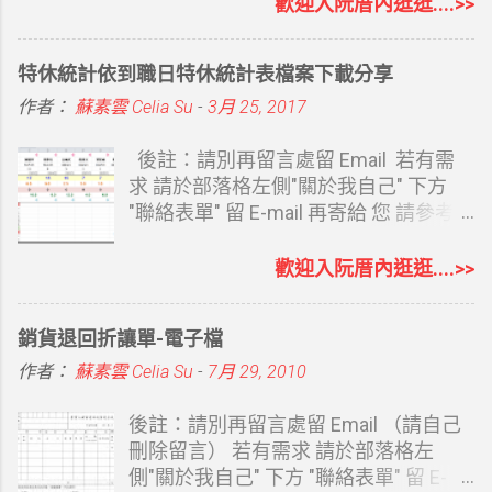
然都會 Canva 了，就會想要自己做一個
歡迎入阮厝內逛逛....>>
7/10 日就看到 Work 標示新功能，只依
寄貨量大的，直接列印托運貼紙是最方
適合該表單的封面。 內圖尺寸 內圖沒限
ChatGPT 對我的了解，另外再完整給了
便的。 可參考： KTJ大榮貨運託運單列
制要什麼尺寸，長方形也可以，在電腦
特休統計依到職日特休統計表檔案下載分享
它我的部落格、形象網站、Instagram
印及軟體操作運費說明 Kerry大榮貨運
上 1280*720px，我覺得看圖最舒服，
與 YouTube 網址，請 ChatGPT Work 幫
點陣式三聯複印託運單 新版 Kerry大榮
手機上看字體會略小。因為我是用 ig 的
作者：
蘇素雲 Celia Su
-
3月 25, 2017
我建立一個課程教學網站。從內容架
貨運點陣式三聯複印託運單 套印結果
尺寸去改，手機看很舒適，且大部份的
構、版面設計、數位平台入口，到後續
Kerry大榮貨運 印表套印結果 Kerry大榮
人都用手機開啟。所以還是選擇用正方
後註：請別再留言處留 Email 若有需
修改字體、導覽列、按鈕與網址，都透
貨運 印表機設定-邊界 Kerry大榮貨運 印
形。 本來想直接用 ig 尺寸，但在電腦上
求 請於部落格左側"關於我自己" 下方
過對話完成。 ChatGPT Sites 的優點
表機設定-紙張 Kerry大榮貨運 印表機設
開啟，圖會太大，不太合適，所以縮至
"聯絡表單" 留 E-mail 再寄給 您 請參考
ChatGPT Sites 最大的優勢在於我們不
定-版面配置 印表機 因為是複印式三
600*600px，雖然在電腦上看仍略大，
下方連結 延伸閱讀： 使用表單索取檔案
用說太多，因為若你已是長期使用者，
聯，所以要有點陣式印表機 我套的是
但取其相對清楚，且手機上看效果很
說明 之前特休是以曆年制計算，假單統
歡迎入阮厝內逛逛....>>
它夠了解我們說話的風格及喜好。比如
EPSON LQ-690C WORD 部份都已設定
棒，就沒再縮尺寸。 600*600px
一年度底即可知道尚未休幾天 今年改成
我們的職業、對什麼感興趣，它都能從
好，若印表機邊界差異，就微調就好
1280*720px 封面尺寸 1350*336px
依到職日計算特休，還要去看各同事的
銷貨退回折讓單-電子檔
平常對話中了解，並主動提供內容，做
EXC...
Google 表單 Banner 尺寸套用結果如首
到職日 計算及統整日期變的比較麻煩 用
出來的網址也滿足 SEO 要求，包括：
圖 一二你可以比對，誤差值很小。這尺
EXCEL 弄了個簡易的特休統計表 一來方
作者：
蘇素雲 Celia Su
-
7月 29, 2010
會提供 ChatGPT Sites 的網域...
寸是我自己試出來的，也套用過數份表
便相同職務同事請假時互相錯開日期 二
單，因為表單封面其實尺寸不大，所以
來可以讓主管即時知道所有休假情況
後註：請別再留言處留 Email （請自己
我沒要求畫質。 Google 表單因為製作
（同一天太多人請假會很Orz) 想說好不
刪除留言） 若有需求 請於部落格左
簡單，填寫資料的人也很方便，且可以
容易撥空才完成它，或許有人也有需
側"關於我自己" 下方 "聯絡表單" 留 E-