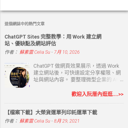
這個網誌中的熱門文章
ChatGPT Sites 完整教學：用 Work 建立網
站、優缺點及網站評估
作者：
蘇素雲 Celia Su
-
7月 10, 2026
ChatGPT 做網頁效果展示，透過 Work
建立網站後，可快速設定分享權限、網
址與網站內容。 要整理微型企業的 AI
協助相關內容時，第一篇文章寫的就是
建立自己的專屬網站 從 0 開始打造個人
歡迎入阮厝內逛逛....>>
品牌：經營部落格怎麼變成創業起點？
如果你覺得 Google Sites 或者是 Google
【檔案下載】大榮貨運單列印託運單下載
Blogger 都有點難度，Canva 你也覺得
還要有想法，當然還有其他的 AI 工具可
作者：
蘇素雲 Celia Su
-
8月 29, 2021
以幫忙，Claude Design 也有。現在最