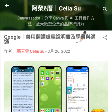
跳到主要內容
阿榮ê厝｜Celia Su
Canvassador｜分享 Canva 與 AI 工具實作方
法，放大微型企業的品牌行銷力
Google｜善用翻譯處理說明書及學習與溝
通
作者：
蘇素雲 Celia Su
-
3月 26, 2022