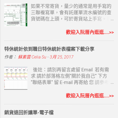
受大家歡迎，常用、沒陌生感的
如果不常寄貨，量少的通常是用手寫的
ChatGPT 也有了相對完整的網站功能。
三聯複寫單，會有託運單流水編號的查
說它完整是因為涵蓋了必要的 SEO 及想
貨號碼在上頭，可於寄貨站上手寫。若
得到的網站設置功能。 ChatGPT Sites
偶爾寄但又不想手寫，也可以取回空白
OpenAI 於 2026 年 7 月 9 日宣布推出
的三聯托運單，再自己套表列印，至少
歡迎入阮厝內逛逛....>>
ChatGPT Sites 公開測試版。使用者可
寄件人不用重覆寫，簡單用電腦打字總
以直接在 ChatGPT Work 中，透過對話
比寫字快，重覆的客戶資料還可以留底
特休統計依到職日特休統計表檔案下載分享
建立、修改及發布網站。不需要懂
備用，當然電腦強的還是可以 EXCEL
HTML、CSS，也不用購買主機或安裝
建立資料再至 WORD 套印，選擇一個自
作者：
蘇素雲 Celia Su
-
3月 25, 2017
架站系統，只要告訴 ChatGPT 想做什麼
己最熟悉的方式即可。二者方式都可以
網站，就能透過對話逐步完成。 目前開
提供，有需要的再留言和我說（別直接
後註：請別再留言處留 Email 若有需
放給 Pro、Pro Lite、Edu 等帳號使用
留 Email 嘿，會被看光） 最方便的當然
求 請於部落格左側"關於我自己" 下方
者，Plus 帳號陸續開放中，免費帳號及
是請大榮貨運來公司安裝託運軟體，再
"聯絡表單" 留 E-mail 再寄給 您 請參考
Go 帳號目前無法使用，日後是否可用官
直接用託運貼紙貼上，大榮會提供點陣
下方連結 延伸閱讀： 使用表單索取檔案
方說明中沒提及。 我是 Plus 帳號，
式印表機適用二側有洞的小貼紙，公司
說明 之前特休是以曆年制計算，假單統
歡迎入阮厝內逛逛....>>
7/10 日就看到 Work 標示新功能，只依
寄貨量大的，直接列印托運貼紙是最方
一年度底即可知道尚未休幾天 今年改成
ChatGPT 對我的了解，另外再完整給了
便的。 可參考： KTJ大榮貨運託運單列
依到職日計算特休，還要去看各同事的
銷貨退回折讓單-電子檔
它我的部落格、形象網站、Instagram
印及軟體操作運費說明 Kerry大榮貨運
到職日 計算及統整日期變的比較麻煩 用