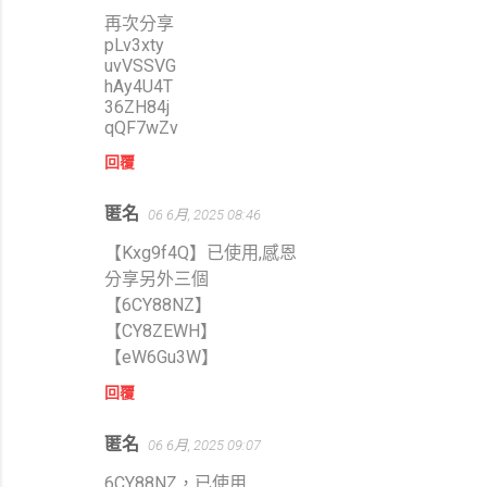
再次分享
pLv3xty
uvVSSVG
hAy4U4T
36ZH84j
qQF7wZv
回覆
匿名
06 6月, 2025 08:46
【Kxg9f4Q】已使用,感恩
分享另外三個
【6CY88NZ】
【CY8ZEWH】
【eW6Gu3W】
回覆
匿名
06 6月, 2025 09:07
6CY88NZ，已使用