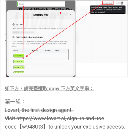
如下方，請完整選取
copy 下方英文字串：
第一組：
Lovart, the first design agent.
Visit https://www.lovart.ai, sign up and use
code【w948Ut3】to unlock your exclusive access.