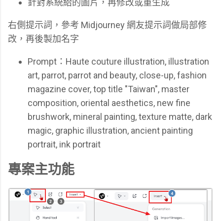
針對系統給的圖片，再修改或重生成
右側提示詞，參考 Midjourney 網友提示詞做局部修
改，再後製加名字
Prompt：Haute couture illustration, illustration
art, parrot, parrot and beauty, close-up, fashion
magazine cover, top title "Taiwan", master
composition, oriental aesthetics, new fine
brushwork, mineral painting, texture matte, dark
magic, graphic illustration, ancient painting
portrait, ink portrait
專案主功能