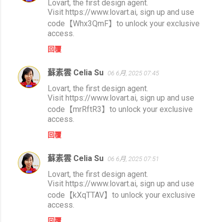
Lovart, the first design agent.
Visit https://www.lovart.ai, sign up and use
code【Whx3QmF】to unlock your exclusive
access.
回覆
蘇素雲 Celia Su
06 6月, 2025 07:45
Lovart, the first design agent.
Visit https://www.lovart.ai, sign up and use
code【mrRftR3】to unlock your exclusive
access.
回覆
蘇素雲 Celia Su
06 6月, 2025 07:51
Lovart, the first design agent.
Visit https://www.lovart.ai, sign up and use
code【kXqTTAV】to unlock your exclusive
access.
回覆