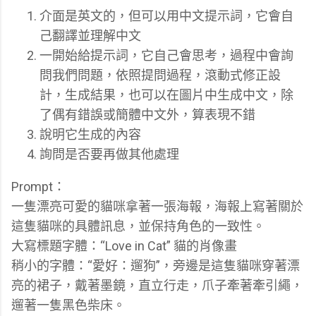
介面是英文的，但可以用中文提示詞，它會自
己翻譯並理解中文
一開始給提示詞，它自己會思考，過程中會詢
問我們問題，依照提問過程，滾動式修正設
計，生成結果，也可以在圖片中生成中文，除
了偶有錯誤或簡體中文外，算表現不錯
說明它生成的內容
詢問是否要再做其他處理
Prompt：
一隻漂亮可愛的貓咪拿著一張海報，海報上寫著關於
這隻貓咪的具體訊息，並保持角色的一致性。
大寫標題字體：“Love in Cat” 貓的肖像畫
稍小的字體：“愛好：遛狗”，旁邊是這隻貓咪穿著漂
亮的裙子，戴著墨鏡，直立行走，爪子牽著牽引繩，
遛著一隻黑色柴床。