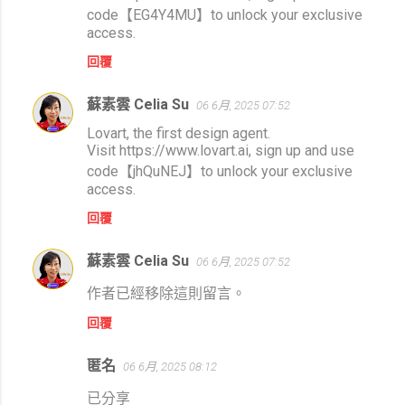
code【EG4Y4MU】to unlock your exclusive
access.
回覆
蘇素雲 Celia Su
06 6月, 2025 07:52
Lovart, the first design agent.
Visit https://www.lovart.ai, sign up and use
code【jhQuNEJ】to unlock your exclusive
access.
回覆
蘇素雲 Celia Su
06 6月, 2025 07:52
作者已經移除這則留言。
回覆
匿名
06 6月, 2025 08:12
已分享