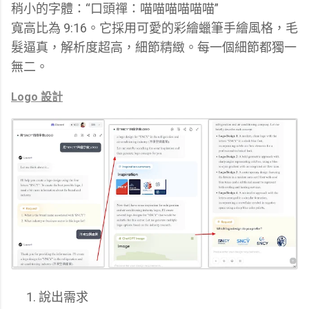
稍小的字體：“口頭禪：喵喵喵喵喵喵”
寬高比為 9:16。它採用可愛的彩繪蠟筆手繪風格，毛
髮逼真，解析度超高，細節精緻。每一個細節都獨一
無二。
Logo 設計
說出需求