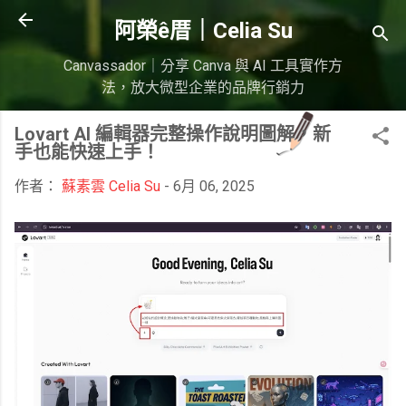
跳到主要內容
阿榮ê厝｜Celia Su
Canvassador｜分享 Canva 與 AI 工具實作方
法，放大微型企業的品牌行銷力
Lovart AI 編輯器完整操作說明圖解，新
手也能快速上手！
作者：
蘇素雲 Celia Su
-
6月 06, 2025