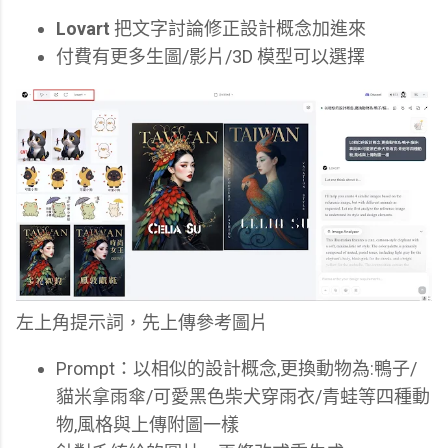
Lovart
把文字討論修正設計概念加進來
付費有更多生圖/影片/3D 模型可以選擇
左上角提示詞，先上傳參考圖片
Prompt：以相似的設計概念,更換動物為:鴨子/
貓米拿雨傘/可愛黑色柴犬穿雨衣/青蛙等四種動
物,風格與上傳附圖一樣