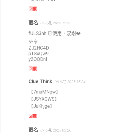
回覆
匿名
06 6月, 2025 12:53
fULS3hh 已使用，感謝❤️
分享
ZJ2HC4D
pTSxQw9
y2QQDnf
回覆
Clue Think
06 6月, 2025 15:34
【7maMNgw】
【JSYXGWS】
【JuKhjge】
回覆
匿名
07 6月, 2025 03:26