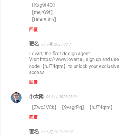
【Kxg9f4Q】
【mejrG9f】
【UmnAJhn】
回覆
匿名
06 6月, 2025 08:31
Lovart, the first design agent.
Visit https://www.lovart.ai, sign up and use
code【hJT4qtm】to unlock your exclusive
access.
回覆
小太陽
06 6月, 2025 08:36
【Zwc3VCk】【9vagrPq】【hJT4qtm】
回覆
匿名
06 6月, 2025 08:37