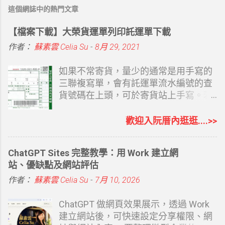
這個網誌中的熱門文章
【檔案下載】大榮貨運單列印託運單下載
作者：
蘇素雲 Celia Su
-
8月 29, 2021
如果不常寄貨，量少的通常是用手寫的
三聯複寫單，會有託運單流水編號的查
貨號碼在上頭，可於寄貨站上手寫。若
偶爾寄但又不想手寫，也可以取回空白
的三聯托運單，再自己套表列印，至少
歡迎入阮厝內逛逛....>>
寄件人不用重覆寫，簡單用電腦打字總
比寫字快，重覆的客戶資料還可以留底
ChatGPT Sites 完整教學：用 Work 建立網
備用，當然電腦強的還是可以 EXCEL
站、優缺點及網站評估
建立資料再至 WORD 套印，選擇一個自
己最熟悉的方式即可。二者方式都可以
作者：
蘇素雲 Celia Su
-
7月 10, 2026
提供，有需要的再留言和我說（別直接
留 Email 嘿，會被看光） 最方便的當然
ChatGPT 做網頁效果展示，透過 Work
是請大榮貨運來公司安裝託運軟體，再
建立網站後，可快速設定分享權限、網