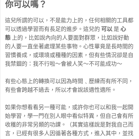
你可以嗎？
這兒所謂的可以，不是能力上的，任何相關的工具都
可以透過學習而有長足的進步。這兒的
可以
是
心
態
上的，比如說內向的人要面對群眾，比如說好動
的人要一直坐著處理某些事物。心性畢竟是長時間的
習慣養成，或環境或種種的因素，但有些情況卻是自
我禁錮的：我不行啦～會被人笑～不可能成功～
有些心態上的轉換可以因為時間﹑歷練而有所不同，
有些會跨越不過去，所以才會說該適性適所。
如果你想看看另一種可能，或許你也可以和我一起開
始學習，學一門在別人眼中看似特異，但自己會有所
收穫的非常另類的功課。（其實這樣說是對我自己而
言，已經有很多人因循著各種方式，進入其中，並找