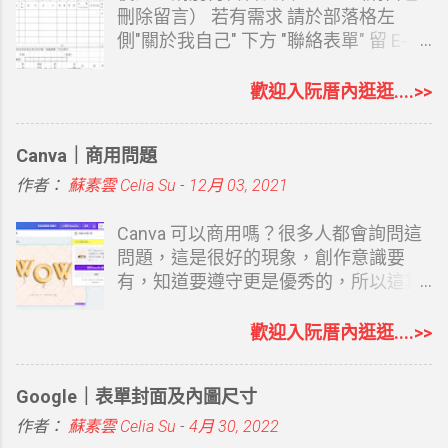
放給 Pro、Pro Lite、Edu 等帳號使用
（同一天太多人請假會很Orz) 想說好不
刪除留言） 若有需求 請於部落格左
者，Plus 帳號陸續開放中，免費帳號及
容易撥空才完成它，或許有人也有需
側"關於我自己" 下方 "聯絡表單" 留 E-
Go 帳號目前無法使用，日後是否可用官
要，就大概說明一下 （檔案不難，只是
mail 再寄給 您 請參考下方連結 延伸閱
方說明中沒提及。 我是 Plus 帳號，
說明太長 ） １.第四列：滿年資為到去
讀： 使用表單索取檔案說明 銷貨退回折
歡迎入阮厝內逛逛....>>
7/10 日就看到 Work 標示新功能，只依
年年底為止實際滿整年的年資 ２.第五
讓單 通常用文具店買的紙本銷退四聯單
ChatGPT 對我的了解，另外再完整給了
列：多加了個 "到職日前"是為了在儲存
一式四聯 若不小心開錯就得重來 很煩人
Canva｜商用問題
它我的部落格、形象網站、Instagram
格A11-A375 (106/1/1-106/12/31) 依每
雖然用的次數不多 但要用時可以方便的
與 YouTube 網址，請 ChatGPT Work 幫
個人到職日前一日作格式設定，提醒用
用 也是不錯吧 費了一些心思以EXCEL
作者：
蘇素雲 Celia Su
-
12月 03, 2021
我建立一個課程教學網站。從內容架
而已 ３.A6 儲存格有註解，新年度的說
作了一份銷貨折讓電子檔 比較容易輸入
構、版面設計、數位平台入口，到後續
明 很重要關係到下個年度工作表的
直接代入公式 分成二個工作表 銷貨退
Canva 可以商用嗎？很多人都會詢問這
修改字體、導覽列、按鈕與網址，都透
正確，請務必看懂XD 第六列：為代公式
回/進貨退出 大致說明: 1.日期部份可以
問題，這是很好的現象，創作意識要
過對話完成。 ChatGPT Sites 的優點
依到職年資代出來的特休日數（M1-
直接打 EX : 7/5 格式會自動成為99年7月
有，知道要遵守更是優秀的，所以這算
ChatGPT Sites 最大的優勢在於我們不
M21有天數說明） ４.第七列：為去年已
5日 2.數量及單價KEY入會自帶金額及稅
是很常被問的問題，國外倒是不常見這
用說太多，因為若你已是長期使用者，
休日數，因為今年為起始年，所以這欄
額 3.一份A4 可以印成二張 4.第二張代有
問題。商用有好幾個面向，也很重要沒
歡迎入阮厝內逛逛....>>
它夠了解我們說話的風格及喜好。比如
要自己KEY IN 下個年度就可以按巨集
公式，所有資料可直接於第一張完成即
錯，就如字體是否可以商用一樣。會使
我們的職業、對什麼感興趣，它都能從
鈕 代入取得 ５.第八列 ：2017年已
可，不用再另行複製 5.若同一折讓單有
用 Canva 這種設計軟體，很大部份是用
Google｜表單封面及內圖尺寸
平常對話中了解，並主動提供內容，做
休，已代公式計算 1/1日至到職日前
二個以上型號，應稅之 “ˇ”才需另外複製
在社群行銷，所以我們會理解那是一種
出來的網址也滿足 SEO 要求，包括：
一日的天數 （若有新同事，此列公式需
下來 6.部份有代公式為免誤KEY入資料
商業行為，想要確認清楚是正確的。與
作者：
蘇素雲 Celia Su
-
4月 30, 2022
會提供 ChatGPT Sites 的網域...
改一下加總區間） ６.第九列：將請假情