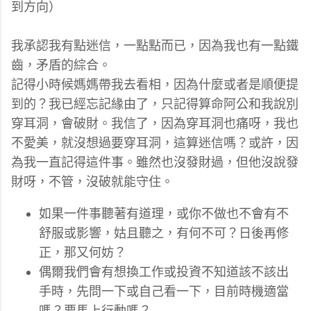
到方向）
我承認我有點迷信，一點點而已，因為我也有一點鐵
齒，矛盾的綜合。
記得小時候媽媽帶我去看相，因為什麼或者是順便提
到的？我已經忘記緣由了，只記得算命阿公和我說別
穿耳洞，會破財。我信了，因為穿耳洞也痛呀，我也
不愛美，就沒想過要穿耳洞，這算迷信嗎？或許，因
為我一直記得這件事。雖然也沒發財過，但他沒說發
財呀，不管，沒破就能守住。
如果一件事聽著有道理，或你不做也不會有不
舒服或影響，姑且聽之，有何不可？日後再修
正，那又何妨？
偶爾我們會有想換工作或投資不知道該不該出
手時，先問一下或自己看一下，目前時機適當
嗎？要馬上行動嗎？