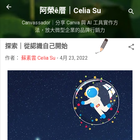
跳到主要內容
阿榮ê厝｜Celia Su
Canvassador｜分享 Canva 與 AI 工具實作方
法，放大微型企業的品牌行銷力
探索｜從認識自己開始
作者：
蘇素雲 Celia Su
-
4月 23, 2022