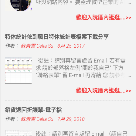
直接用託運貼紙貼上，大榮會提供點陣
址與網站內容。 要整理微型企業的 AI
式印表機適用二側有洞的小貼紙，公司
協助相關內容時，第一篇文章寫的就是
寄貨量大的，直接列印托運貼紙是最方
建立自己的專屬網站 從 0 開始打造個人
歡迎入阮厝內逛逛....>>
便的。 可參考： KTJ大榮貨運託運單列
品牌：經營部落格怎麼變成創業起點？
印及軟體操作運費說明 Kerry大榮貨運
如果你覺得 Google Sites 或者是 Google
特休統計依到職日特休統計表檔案下載分享
點陣式三聯複印託運單 新版 Kerry大榮
Blogger 都有點難度，Canva 你也覺得
貨運點陣式三聯複印託運單 套印結果
還要有想法，當然還有其他的 AI 工具可
作者：
蘇素雲 Celia Su
-
3月 25, 2017
Kerry大榮貨運 印表套印結果 Kerry大榮
以幫忙，Claude Design 也有。現在最
貨運 印表機設定-邊界 Kerry大榮貨運 印
受大家歡迎，常用、沒陌生感的
後註：請別再留言處留 Email 若有需
表機設定-紙張 Kerry大榮貨運 印表機設
ChatGPT 也有了相對完整的網站功能。
求 請於部落格左側"關於我自己" 下方
定-版面配置 印表機 因為是複印式三
說它完整是因為涵蓋了必要的 SEO 及想
"聯絡表單" 留 E-mail 再寄給 您 請參考
聯，所以要有點陣式印表機 我套的是
得到的網站設置功能。 ChatGPT Sites
下方連結 延伸閱讀： 使用表單索取檔案
EPSON LQ-690C WORD 部份都已設定
OpenAI 於 2026 年 7 月 9 日宣布推出
說明 之前特休是以曆年制計算，假單統
歡迎入阮厝內逛逛....>>
好，若印表機邊界差異，就微調就好
ChatGPT Sites 公開測試版。使用者可
一年度底即可知道尚未休幾天 今年改成
EXC...
以直接在 ChatGPT Work 中，透過對話
依到職日計算特休，還要去看各同事的
銷貨退回折讓單-電子檔
建立、修改及發布網站。不需要懂
到職日 計算及統整日期變的比較麻煩 用
HTML、CSS，也不用購買主機或安裝
EXCEL 弄了個簡易的特休統計表 一來方
作者：
蘇素雲 Celia Su
-
7月 29, 2010
架站系統，只要告訴 ChatGPT 想做什麼
便相同職務同事請假時互相錯開日期 二
網站，就能透過對話逐步完成。 目前開
來可以讓主管即時知道所有休假情況
後註：請別再留言處留 Email （請自己