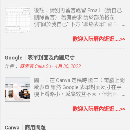
我建立一個課程教學網站。從內容架
貨運點陣式三聯複印託運單 套印結果
便相同職務同事請假時互相錯開日期 二
構、版面設計、數位平台入口，到後續
Kerry大榮貨運 印表套印結果 Kerry大榮
來可以讓主管即時知道所有休假情況
後註：請別再留言處留 Email （請自己
修改字體、導覽列、按鈕與網址，都透
貨運 印表機設定-邊界 Kerry大榮貨運 印
（同一天太多人請假會很Orz) 想說好不
刪除留言） 若有需求 請於部落格左
過對話完成。 ChatGPT Sites 的優點
表機設定-紙張 Kerry大榮貨運 印表機設
容易撥空才完成它，或許有人也有需
側"關於我自己" 下方 "聯絡表單" 留 E-
ChatGPT Sites 最大的優勢在於我們不
定-版面配置 印表機 因為是複印式三
要，就大概說明一下 （檔案不難，只是
mail 再寄給 您 請參考下方連結 延伸閱
用說太多，因為若你已是長期使用者，
聯，所以要有點陣式印表機 我套的是
說明太長 ） １.第四列：滿年資為到去
讀： 使用表單索取檔案說明 銷貨退回折
歡迎入阮厝內逛逛....>>
它夠了解我們說話的風格及喜好。比如
EPSON LQ-690C WORD 部份都已設定
年年底為止實際滿整年的年資 ２.第五
讓單 通常用文具店買的紙本銷退四聯單
我們的職業、對什麼感興趣，它都能從
好，若印表機邊界差異，就微調就好
列：多加了個 "到職日前"是為了在儲存
一式四聯 若不小心開錯就得重來 很煩人
Google｜表單封面及內圖尺寸
平常對話中了解，並主動提供內容，做
EXC...
格A11-A375 (106/1/1-106/12/31) 依每
雖然用的次數不多 但要用時可以方便的
出來的網址也滿足 SEO 要求，包括：
個人到職日前一日作格式設定，提醒用
用 也是不錯吧 費了一些心思以EXCEL
作者：
蘇素雲 Celia Su
-
4月 30, 2022
會提供 ChatGPT Sites 的網域...
而已 ３.A6 儲存格有註解，新年度的說
作了一份銷貨折讓電子檔 比較容易輸入
明 很重要關係到下個年度工作表的
直接代入公式 分成二個工作表 銷貨退
圖一：在 Canva 定稿時 圖二：電腦上開
正確，請務必看懂XD 第六列：為代公式
回/進貨退出 大致說明: 1.日期部份可以
啟表單 雖然 Google 表單封面尺寸在手
依到職年資代出來的特休日數（M1-
直接打 EX : 7/5 格式會自動成為99年7月
機上看略小，感覺效益不大，但若客人
M21有天數說明） ４.第七列：為去年已
5日 2.數量及單價KEY入會自帶金額及稅
在電腦上開啟，感覺效果也還不錯，既
休日數，因為今年為起始年，所以這欄
額 3.一份A4 可以印成二張 4.第二張代有
然都會 Canva 了，就會想要自己做一個
歡迎入阮厝內逛逛....>>
要自己KEY IN 下個年度就可以按巨集
公式，所有資料可直接於第一張完成即
適合該表單的封面。 內圖尺寸 內圖沒限
鈕 代入取得 ５.第八列 ：2017年已
可，不用再另行複製 5.若同一折讓單有
制要什麼尺寸，長方形也可以，在電腦
Canva｜商用問題
休，已代公式計算 1/1日至到職日前
二個以上型號，應稅之 “ˇ”才需另外複製
上 1280*720px，我覺得看圖最舒服，