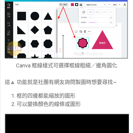
Canva 框線樣式可選擇框線粗細／邊角圓化
這🔼 功能就是社團有網友詢問製圖時想要尋找~
框的四邊都能縮放的圖形
可以變換顏色的線條或圖形