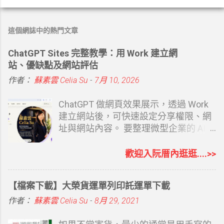
這個網誌中的熱門文章
ChatGPT Sites 完整教學：用 Work 建立網
站、優缺點及網站評估
作者：
蘇素雲 Celia Su
-
7月 10, 2026
ChatGPT 做網頁效果展示，透過 Work
建立網站後，可快速設定分享權限、網
址與網站內容。 要整理微型企業的 AI
協助相關內容時，第一篇文章寫的就是
建立自己的專屬網站 從 0 開始打造個人
歡迎入阮厝內逛逛....>>
品牌：經營部落格怎麼變成創業起點？
如果你覺得 Google Sites 或者是 Google
【檔案下載】大榮貨運單列印託運單下載
Blogger 都有點難度，Canva 你也覺得
還要有想法，當然還有其他的 AI 工具可
作者：
蘇素雲 Celia Su
-
8月 29, 2021
以幫忙，Claude Design 也有。現在最