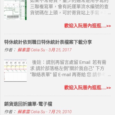
受大家歡迎，常用、沒陌生感的
如果不常寄貨，量少的通常是用手寫的
ChatGPT 也有了相對完整的網站功能。
三聯複寫單，會有託運單流水編號的查
說它完整是因為涵蓋了必要的 SEO 及想
貨號碼在上頭，可於寄貨站上手寫。若
得到的網站設置功能。 ChatGPT Sites
偶爾寄但又不想手寫，也可以取回空白
OpenAI 於 2026 年 7 月 9 日宣布推出
的三聯托運單，再自己套表列印，至少
歡迎入阮厝內逛逛....>>
ChatGPT Sites 公開測試版。使用者可
寄件人不用重覆寫，簡單用電腦打字總
以直接在 ChatGPT Work 中，透過對話
比寫字快，重覆的客戶資料還可以留底
特休統計依到職日特休統計表檔案下載分享
建立、修改及發布網站。不需要懂
備用，當然電腦強的還是可以 EXCEL
HTML、CSS，也不用購買主機或安裝
建立資料再至 WORD 套印，選擇一個自
作者：
蘇素雲 Celia Su
-
3月 25, 2017
架站系統，只要告訴 ChatGPT 想做什麼
己最熟悉的方式即可。二者方式都可以
網站，就能透過對話逐步完成。 目前開
提供，有需要的再留言和我說（別直接
後註：請別再留言處留 Email 若有需
放給 Pro、Pro Lite、Edu 等帳號使用
留 Email 嘿，會被看光） 最方便的當然
求 請於部落格左側"關於我自己" 下方
者，Plus 帳號陸續開放中，免費帳號及
是請大榮貨運來公司安裝託運軟體，再
"聯絡表單" 留 E-mail 再寄給 您 請參考
Go 帳號目前無法使用，日後是否可用官
直接用託運貼紙貼上，大榮會提供點陣
下方連結 延伸閱讀： 使用表單索取檔案
方說明中沒提及。 我是 Plus 帳號，
式印表機適用二側有洞的小貼紙，公司
說明 之前特休是以曆年制計算，假單統
歡迎入阮厝內逛逛....>>
7/10 日就看到 Work 標示新功能，只依
寄貨量大的，直接列印托運貼紙是最方
一年度底即可知道尚未休幾天 今年改成
ChatGPT 對我的了解，另外再完整給了
便的。 可參考： KTJ大榮貨運託運單列
依到職日計算特休，還要去看各同事的
銷貨退回折讓單-電子檔
它我的部落格、形象網站、Instagram
印及軟體操作運費說明 Kerry大榮貨運
到職日 計算及統整日期變的比較麻煩 用
與 YouTube 網址，請 ChatGPT Work 幫
點陣式三聯複印託運單 新版 Kerry大榮
EXCEL 弄了個簡易的特休統計表 一來方
作者：
蘇素雲 Celia Su
-
7月 29, 2010