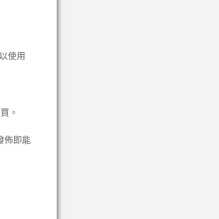
以使用
 買。
刻發佈即能