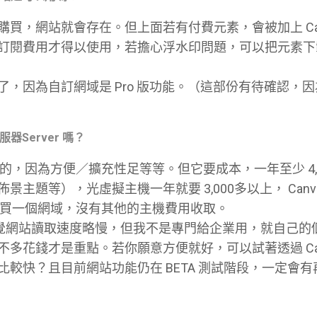
買，網站就會存在。但上面若有付費元素，會被加上 Can
訂閱費用才得以使用，若擔心浮水印問題，可以把元素下
，因為自訂網域是 Pro 版功能。（這部份有待確認，
服器Server 嗎？
最優質的，因為方便／擴充性足等等。但它要成本，一年至少 4,
主題等），光虛擬主機一年就要 3,000多以上， Canv
va 買一個網域，沒有其他的主機費用收取。
ains 感覺網站讀取速度略慢，但我不是專門給企業用，就自己
多花錢才是重點。若你願意方便就好，可以試著透過 Can
較快？且目前網站功能仍在 BETA 測試階段，一定會有