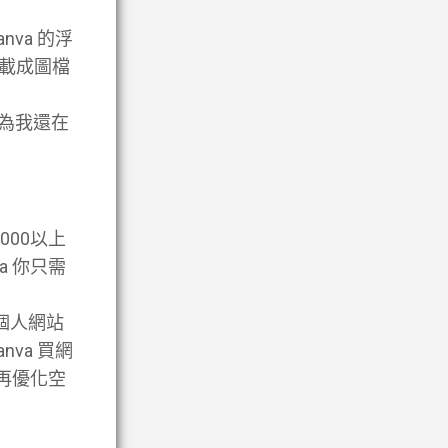
va 的浮
載成圖檔
因為我還在
000以上
a 你只需
的個人網站
va 買網
再優化空