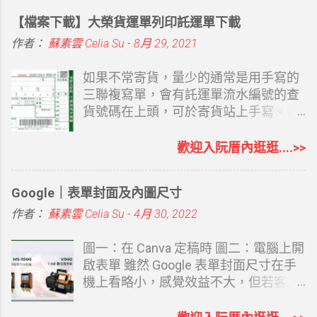
如果你覺得 Google Sites 或者是 Google
【檔案下載】大榮貨運單列印託運單下載
Blogger 都有點難度，Canva 你也覺得
還要有想法，當然還有其他的 AI 工具可
作者：
蘇素雲 Celia Su
-
8月 29, 2021
以幫忙，Claude Design 也有。現在最
受大家歡迎，常用、沒陌生感的
如果不常寄貨，量少的通常是用手寫的
ChatGPT 也有了相對完整的網站功能。
三聯複寫單，會有託運單流水編號的查
說它完整是因為涵蓋了必要的 SEO 及想
貨號碼在上頭，可於寄貨站上手寫。若
得到的網站設置功能。 ChatGPT Sites
偶爾寄但又不想手寫，也可以取回空白
OpenAI 於 2026 年 7 月 9 日宣布推出
的三聯托運單，再自己套表列印，至少
歡迎入阮厝內逛逛....>>
ChatGPT Sites 公開測試版。使用者可
寄件人不用重覆寫，簡單用電腦打字總
以直接在 ChatGPT Work 中，透過對話
比寫字快，重覆的客戶資料還可以留底
Google｜表單封面及內圖尺寸
建立、修改及發布網站。不需要懂
備用，當然電腦強的還是可以 EXCEL
HTML、CSS，也不用購買主機或安裝
建立資料再至 WORD 套印，選擇一個自
作者：
蘇素雲 Celia Su
-
4月 30, 2022
架站系統，只要告訴 ChatGPT 想做什麼
己最熟悉的方式即可。二者方式都可以
網站，就能透過對話逐步完成。 目前開
提供，有需要的再留言和我說（別直接
圖一：在 Canva 定稿時 圖二：電腦上開
放給 Pro、Pro Lite、Edu 等帳號使用
留 Email 嘿，會被看光） 最方便的當然
啟表單 雖然 Google 表單封面尺寸在手
者，Plus 帳號陸續開放中，免費帳號及
是請大榮貨運來公司安裝託運軟體，再
機上看略小，感覺效益不大，但若客人
Go 帳號目前無法使用，日後是否可用官
直接用託運貼紙貼上，大榮會提供點陣
在電腦上開啟，感覺效果也還不錯，既
方說明中沒提及。 我是 Plus 帳號，
式印表機適用二側有洞的小貼紙，公司
然都會 Canva 了，就會想要自己做一個