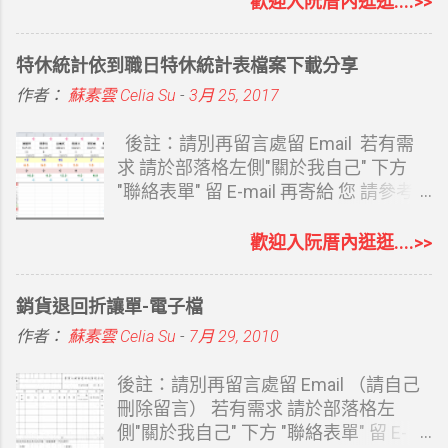
歡迎入阮厝內逛逛....>>
7/10 日就看到 Work 標示新功能，只依
寄貨量大的，直接列印托運貼紙是最方
適合該表單的封面。 內圖尺寸 內圖沒限
ChatGPT 對我的了解，另外再完整給了
便的。 可參考： KTJ大榮貨運託運單列
制要什麼尺寸，長方形也可以，在電腦
特休統計依到職日特休統計表檔案下載分享
它我的部落格、形象網站、Instagram
印及軟體操作運費說明 Kerry大榮貨運
上 1280*720px，我覺得看圖最舒服，
與 YouTube 網址，請 ChatGPT Work 幫
點陣式三聯複印託運單 新版 Kerry大榮
手機上看字體會略小。因為我是用 ig 的
作者：
蘇素雲 Celia Su
-
3月 25, 2017
我建立一個課程教學網站。從內容架
貨運點陣式三聯複印託運單 套印結果
尺寸去改，手機看很舒適，且大部份的
構、版面設計、數位平台入口，到後續
Kerry大榮貨運 印表套印結果 Kerry大榮
人都用手機開啟。所以還是選擇用正方
後註：請別再留言處留 Email 若有需
修改字體、導覽列、按鈕與網址，都透
貨運 印表機設定-邊界 Kerry大榮貨運 印
形。 本來想直接用 ig 尺寸，但在電腦上
求 請於部落格左側"關於我自己" 下方
過對話完成。 ChatGPT Sites 的優點
表機設定-紙張 Kerry大榮貨運 印表機設
開啟，圖會太大，不太合適，所以縮至
"聯絡表單" 留 E-mail 再寄給 您 請參考
ChatGPT Sites 最大的優勢在於我們不
定-版面配置 印表機 因為是複印式三
600*600px，雖然在電腦上看仍略大，
下方連結 延伸閱讀： 使用表單索取檔案
用說太多，因為若你已是長期使用者，
聯，所以要有點陣式印表機 我套的是
但取其相對清楚，且手機上看效果很
說明 之前特休是以曆年制計算，假單統
歡迎入阮厝內逛逛....>>
它夠了解我們說話的風格及喜好。比如
EPSON LQ-690C WORD 部份都已設定
棒，就沒再縮尺寸。 600*600px
一年度底即可知道尚未休幾天 今年改成
我們的職業、對什麼感興趣，它都能從
好，若印表機邊界差異，就微調就好
1280*720px 封面尺寸 1350*336px
依到職日計算特休，還要去看各同事的
銷貨退回折讓單-電子檔
平常對話中了解，並主動提供內容，做
EXC...
Google 表單 Banner 尺寸套用結果如首
到職日 計算及統整日期變的比較麻煩 用
出來的網址也滿足 SEO 要求，包括：
圖 一二你可以比對，誤差值很小。這尺
EXCEL 弄了個簡易的特休統計表 一來方
作者：
蘇素雲 Celia Su
-
7月 29, 2010
會提供 ChatGPT Sites 的網域...
寸是我自己試出來的，也套用過數份表
便相同職務同事請假時互相錯開日期 二
單，因為表單封面其實尺寸不大，所以
來可以讓主管即時知道所有休假情況
後註：請別再留言處留 Email （請自己
我沒要求畫質。 Google 表單因為製作
（同一天太多人請假會很Orz) 想說好不
刪除留言） 若有需求 請於部落格左
簡單，填寫資料的人也很方便，且可以
容易撥空才完成它，或許有人也有需
側"關於我自己" 下方 "聯絡表單" 留 E-