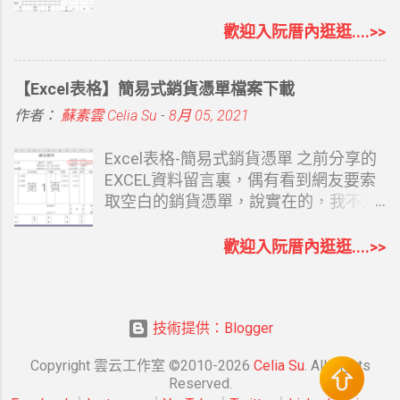
直接彙整至試算表，不用再整理訂單，
要，就大概說明一下 （檔案不難，只是
mail 再寄給 您 請參考下方連結 延伸閱
所以真的要好好利用它。 Midjourney 生
說明太長 ） １.第四列：滿年資為到去
讀： 使用表單索取檔案說明 銷貨退回折
歡迎入阮厝內逛逛....>>
圖時，可以精準要求圖片比例，此封面
年年底為止實際滿整年的年資 ２.第五
讓單 通常用文具店買的紙本銷退四聯單
尺寸就可以設為 --ar 225:56 關閉表單 此
列：多加了個 "到職日前"是為了在儲存
一式四聯 若不小心開錯就得重來 很煩人
【Excel表格】簡易式銷貨憑單檔案下載
為舊版功能 若表單截止要關閉表單功
格A11-A375 (106/1/1-106/12/31) 依每
雖然用的次數不多 但要用時可以方便的
能，只要把 接受回應 改成 不接受回應
個人到職日前一日作格式設定，提醒用
用 也是不錯吧 費了一些心思以EXCEL
作者：
蘇素雲 Celia Su
-
8月 05, 2021
即可。 其他要依時間或滿額關閉表單，
而已 ３.A6 儲存格有註解，新年度的說
作了一份銷貨折讓電子檔 比較容易輸入
因為要安裝外掛，都是簡體中文介紹，
明 很重要關係到下個年度工作表的
直接代入公式 分成二個工作表 銷貨退
Excel表格-簡易式銷貨憑單 之前分享的
雖然有前輩介紹過，但我個人沒有需
正確，請務必看懂XD 第六列：為代公式
回/進貨退出 大致說明: 1.日期部份可以
EXCEL資料留言裏，偶有看到網友要索
求，就自己時間到時，手動關閉表單就
依到職年資代出來的特休日數（M1-
直接打 EX : 7/5 格式會自動成為99年7月
取空白的銷貨憑單，說實在的，我不太
好。 Google｜Font字型-日文推薦 更新
M21有天數說明） ４.第七列：為去年已
5日 2.數量及單價KEY入會自帶金額及稅
明白對方要的是什麼，通常公司會有套
2025/11/21 補說明畫...
休日數，因為今年為起始年，所以這欄
額 3.一份A4 可以印成二張 4.第二張代有
裝軟體，會有自己的銷貨單表格，或文
歡迎入阮厝內逛逛....>>
要自己KEY IN 下個年度就可以按巨集
公式，所有資料可直接於第一張完成即
具店買四聯空白收執聯。但我想想，或
鈕 代入取得 ５.第八列 ：2017年已
可，不用再另行複製 5.若同一折讓單有
許也有較小的自營店，想要用電腦簡單
休，已代公式計算 1/1日至到職日前
二個以上型號，應稅之 “ˇ”才需另外複製
記錄，我還真的有 form ，偶有 ERP 連
一日的天數 （若有新同事，此列公式需
下來 6.部份有代公式為免誤KEY入資料
技術提供：Blogger
線問題時，可以先出表格給客戶自取使
改一下加總區間） ６.第九列：將請假情
已經保護設定 若有要修正的地方 再”取
用，所以簡單把公式代好，客戶資料／
Copyright 雲云工作室 ©2010-2026
Celia Su
. All Rights
況入完，特休天數－已休天數＝未休天
消保護工作表” 修正完 再存檔即可 PS：
產品資料另做，若有需要的人，再留言
Reserved.
數 若超請了，變負數提醒一下 XD ７.第
此銷貨退回折讓單.xls 內附 4 個工作表
和我說。 資料來源 檔案內含三個工作表