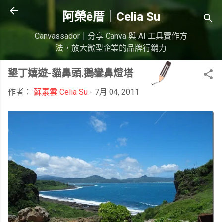
跳到主要內容
阿榮ê厝｜Celia Su
Canvassador｜分享 Canva 與 AI 工具實作方
法，放大微型企業的品牌行銷力
墾丁嬉遊-貓鼻頭.鵝鑾鼻燈塔
作者：
蘇素雲 Celia Su
-
7月 04, 2011