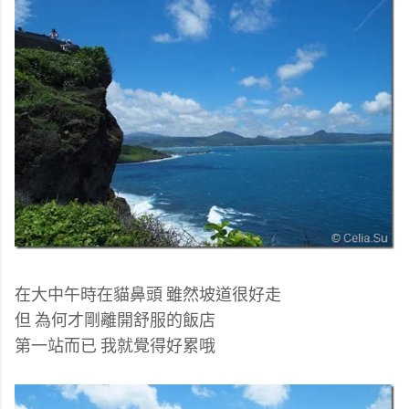
在大中午時在貓鼻頭 雖然坡道很好走
但 為何才剛離開舒服的飯店
第一站而已 我就覺得好累哦