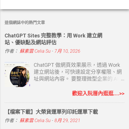
這個網誌中的熱門文章
ChatGPT Sites 完整教學：用 Work 建立網
站、優缺點及網站評估
作者：
蘇素雲 Celia Su
-
7月 10, 2026
ChatGPT 做網頁效果展示，透過 Work
建立網站後，可快速設定分享權限、網
址與網站內容。 要整理微型企業的 AI
協助相關內容時，第一篇文章寫的就是
建立自己的專屬網站 從 0 開始打造個人
歡迎入阮厝內逛逛....>>
品牌：經營部落格怎麼變成創業起點？
如果你覺得 Google Sites 或者是 Google
【檔案下載】大榮貨運單列印託運單下載
Blogger 都有點難度，Canva 你也覺得
還要有想法，當然還有其他的 AI 工具可
作者：
蘇素雲 Celia Su
-
8月 29, 2021
以幫忙，Claude Design 也有。現在最