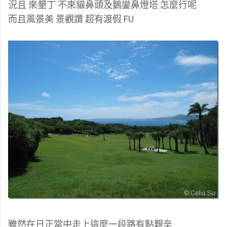
況且 來墾丁 不來貓鼻頭及鵝鑾鼻燈塔 怎麼行呢
而且風景美 景觀讚 超有渡假 FU
雖然在日正當中走上這麼一段路有點艱辛