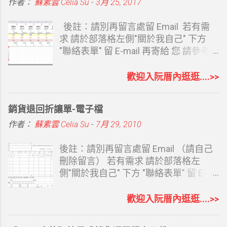
與 YouTube 網址，請 ChatGPT Work 幫
點陣式三聯複印託運單 新版 Kerry大榮
手機上看字體會略小。因為我是用 ig 的
作者：
蘇素雲 Celia Su
-
3月 25, 2017
我建立一個課程教學網站。從內容架
貨運點陣式三聯複印託運單 套印結果
尺寸去改，手機看很舒適，且大部份的
構、版面設計、數位平台入口，到後續
Kerry大榮貨運 印表套印結果 Kerry大榮
人都用手機開啟。所以還是選擇用正方
後註：請別再留言處留 Email 若有需
修改字體、導覽列、按鈕與網址，都透
貨運 印表機設定-邊界 Kerry大榮貨運 印
形。 本來想直接用 ig 尺寸，但在電腦上
求 請於部落格左側"關於我自己" 下方
過對話完成。 ChatGPT Sites 的優點
表機設定-紙張 Kerry大榮貨運 印表機設
開啟，圖會太大，不太合適，所以縮至
"聯絡表單" 留 E-mail 再寄給 您 請參考
ChatGPT Sites 最大的優勢在於我們不
定-版面配置 印表機 因為是複印式三
600*600px，雖然在電腦上看仍略大，
下方連結 延伸閱讀： 使用表單索取檔案
用說太多，因為若你已是長期使用者，
聯，所以要有點陣式印表機 我套的是
但取其相對清楚，且手機上看效果很
說明 之前特休是以曆年制計算，假單統
歡迎入阮厝內逛逛....>>
它夠了解我們說話的風格及喜好。比如
EPSON LQ-690C WORD 部份都已設定
棒，就沒再縮尺寸。 600*600px
一年度底即可知道尚未休幾天 今年改成
我們的職業、對什麼感興趣，它都能從
好，若印表機邊界差異，就微調就好
1280*720px 封面尺寸 1350*336px
依到職日計算特休，還要去看各同事的
銷貨退回折讓單-電子檔
平常對話中了解，並主動提供內容，做
EXC...
Google 表單 Banner 尺寸套用結果如首
到職日 計算及統整日期變的比較麻煩 用
出來的網址也滿足 SEO 要求，包括：
圖 一二你可以比對，誤差值很小。這尺
EXCEL 弄了個簡易的特休統計表 一來方
作者：
蘇素雲 Celia Su
-
7月 29, 2010
會提供 ChatGPT Sites 的網域...
寸是我自己試出來的，也套用過數份表
便相同職務同事請假時互相錯開日期 二
單，因為表單封面其實尺寸不大，所以
來可以讓主管即時知道所有休假情況
後註：請別再留言處留 Email （請自己
我沒要求畫質。 Google 表單因為製作
（同一天太多人請假會很Orz) 想說好不
刪除留言） 若有需求 請於部落格左
簡單，填寫資料的人也很方便，且可以
容易撥空才完成它，或許有人也有需
側"關於我自己" 下方 "聯絡表單" 留 E-
直接彙整至試算表，不用再整理訂單，
要，就大概說明一下 （檔案不難，只是
mail 再寄給 您 請參考下方連結 延伸閱
所以真的要好好利用它。 Midjourney 生
說明太長 ） １.第四列：滿年資為到去
讀： 使用表單索取檔案說明 銷貨退回折
歡迎入阮厝內逛逛....>>
圖時，可以精準要求圖片比例，此封面
年年底為止實際滿整年的年資 ２.第五
讓單 通常用文具店買的紙本銷退四聯單
尺寸就可以設為 --ar 225:56 關閉表單 此
列：多加了個 "到職日前"是為了在儲存
一式四聯 若不小心開錯就得重來 很煩人