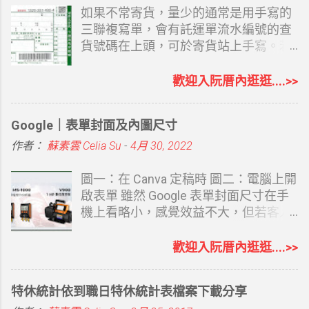
受大家歡迎，常用、沒陌生感的
如果不常寄貨，量少的通常是用手寫的
ChatGPT 也有了相對完整的網站功能。
三聯複寫單，會有託運單流水編號的查
說它完整是因為涵蓋了必要的 SEO 及想
貨號碼在上頭，可於寄貨站上手寫。若
得到的網站設置功能。 ChatGPT Sites
偶爾寄但又不想手寫，也可以取回空白
OpenAI 於 2026 年 7 月 9 日宣布推出
的三聯托運單，再自己套表列印，至少
歡迎入阮厝內逛逛....>>
ChatGPT Sites 公開測試版。使用者可
寄件人不用重覆寫，簡單用電腦打字總
以直接在 ChatGPT Work 中，透過對話
比寫字快，重覆的客戶資料還可以留底
Google｜表單封面及內圖尺寸
建立、修改及發布網站。不需要懂
備用，當然電腦強的還是可以 EXCEL
HTML、CSS，也不用購買主機或安裝
建立資料再至 WORD 套印，選擇一個自
作者：
蘇素雲 Celia Su
-
4月 30, 2022
架站系統，只要告訴 ChatGPT 想做什麼
己最熟悉的方式即可。二者方式都可以
網站，就能透過對話逐步完成。 目前開
提供，有需要的再留言和我說（別直接
圖一：在 Canva 定稿時 圖二：電腦上開
放給 Pro、Pro Lite、Edu 等帳號使用
留 Email 嘿，會被看光） 最方便的當然
啟表單 雖然 Google 表單封面尺寸在手
者，Plus 帳號陸續開放中，免費帳號及
是請大榮貨運來公司安裝託運軟體，再
機上看略小，感覺效益不大，但若客人
Go 帳號目前無法使用，日後是否可用官
直接用託運貼紙貼上，大榮會提供點陣
在電腦上開啟，感覺效果也還不錯，既
方說明中沒提及。 我是 Plus 帳號，
式印表機適用二側有洞的小貼紙，公司
然都會 Canva 了，就會想要自己做一個
歡迎入阮厝內逛逛....>>
7/10 日就看到 Work 標示新功能，只依
寄貨量大的，直接列印托運貼紙是最方
適合該表單的封面。 內圖尺寸 內圖沒限
ChatGPT 對我的了解，另外再完整給了
便的。 可參考： KTJ大榮貨運託運單列
制要什麼尺寸，長方形也可以，在電腦
特休統計依到職日特休統計表檔案下載分享
它我的部落格、形象網站、Instagram
印及軟體操作運費說明 Kerry大榮貨運
上 1280*720px，我覺得看圖最舒服，