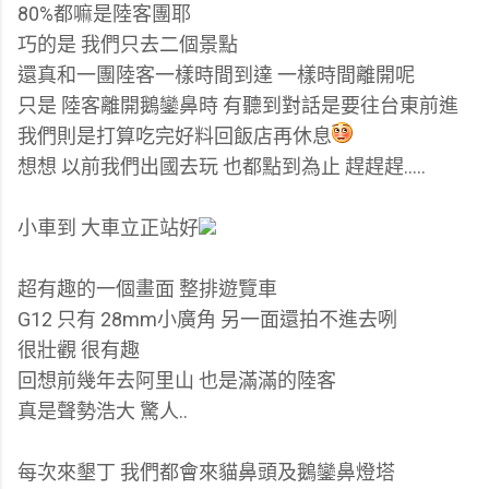
80%都嘛是陸客團耶
巧的是 我們只去二個景點
還真和一團陸客一樣時間到達 一樣時間離開呢
只是 陸客離開鵝鑾鼻時 有聽到對話是要往台東前進
我們則是打算吃完好料回飯店再休息
想想 以前我們出國去玩 也都點到為止 趕趕趕.....
小車到 大車立正站好
超有趣的一個畫面 整排遊覽車
G12 只有 28mm小廣角 另一面還拍不進去咧
很壯觀 很有趣
回想前幾年去阿里山 也是滿滿的陸客
真是聲勢浩大 驚人..
每次來墾丁 我們都會來貓鼻頭及鵝鑾鼻燈塔